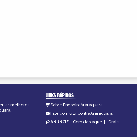
LINKS RÁPIDOS
er, as melhores
Sobre EncontraAraraquara
quara.
Fale com o EncontraAraraquara
ANUNCIE
:
Com destaque
|
Grátis