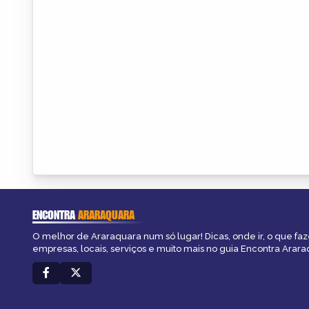
ENCONTRA
ARARAQUARA
O melhor de Araraquara num só lugar! Dicas, onde ir, o que faz
empresas, locais, serviços e muito mais no guia Encontra Arara