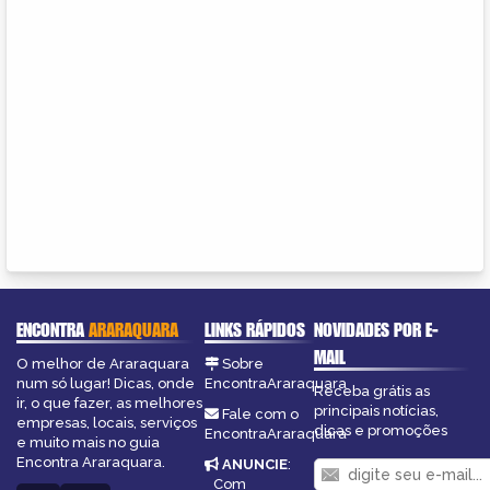
ENCONTRA
ARARAQUARA
LINKS RÁPIDOS
NOVIDADES POR E-
MAIL
O melhor de Araraquara
Sobre
num só lugar! Dicas, onde
EncontraAraraquara
Receba grátis as
ir, o que fazer, as melhores
principais notícias,
Fale com o
empresas, locais, serviços
dicas e promoções
EncontraAraraquara
e muito mais no guia
Encontra Araraquara.
ANUNCIE
:
Com