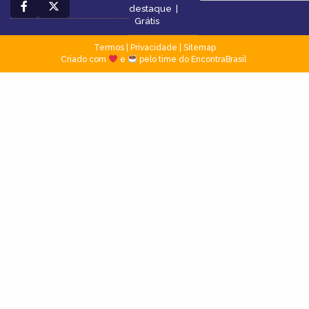
destaque
|
Grátis
Termos
|
Privacidade
|
Sitemap
Criado com
e
pelo time do EncontraBrasil