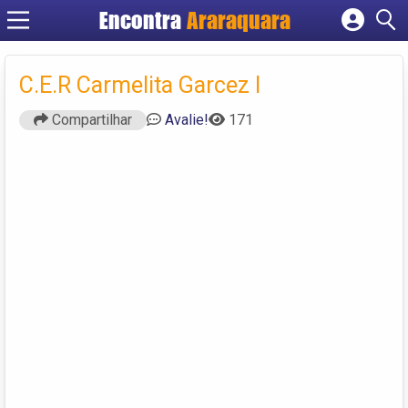
Encontra
Araraquara
Cadastrar empresa
Fazer login
C.E.R Carmelita Garcez I
Criar conta
Compartilhar
Avalie!
171