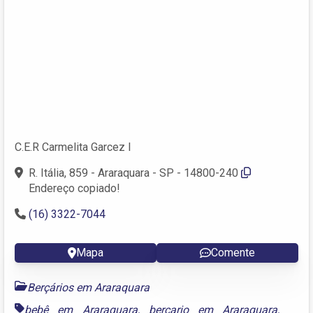
C.E.R Carmelita Garcez I
R. Itália, 859 - Araraquara - SP - 14800-240
Endereço copiado!
(16) 3322-7044
Mapa
Comente
Berçários em Araraquara
bebê em Araraquara
,
berçario em Araraquara
,