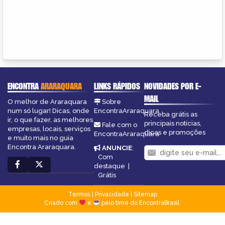
ENCONTRA
ARARAQUARA
LINKS RÁPIDOS
NOVIDADES POR E-
MAIL
O melhor de Araraquara
Sobre
num só lugar! Dicas, onde
EncontraAraraquara
Receba grátis as
ir, o que fazer, as melhores
principais notícias,
Fale com o
empresas, locais, serviços
dicas e promoções
EncontraAraraquara
e muito mais no guia
Encontra Araraquara.
ANUNCIE
:
Com
destaque
|
Grátis
Termos
|
Privacidade
|
Sitemap
Criado com
e
pelo time do EncontraBrasil