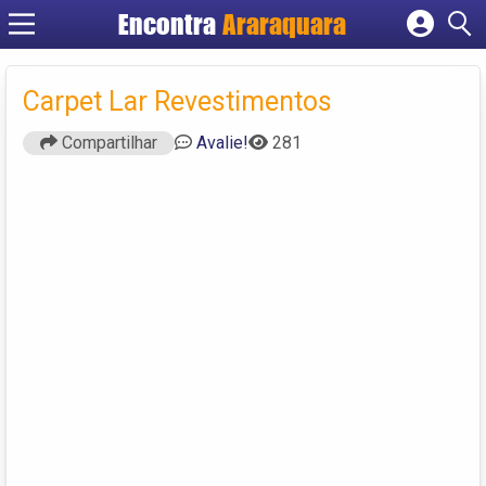
Encontra
Araraquara
Cadastrar empresa
Fazer login
Carpet Lar Revestimentos
Criar conta
Compartilhar
Avalie!
281