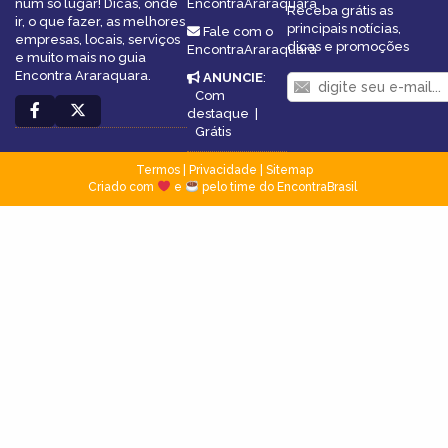
num só lugar! Dicas, onde
EncontraAraraquara
Receba grátis as
ir, o que fazer, as melhores
principais notícias,
Fale com o
empresas, locais, serviços
dicas e promoções
EncontraAraraquara
e muito mais no guia
Encontra Araraquara.
ANUNCIE
:
Com
destaque
|
Grátis
Termos
|
Privacidade
|
Sitemap
Criado com
e
pelo time do EncontraBrasil