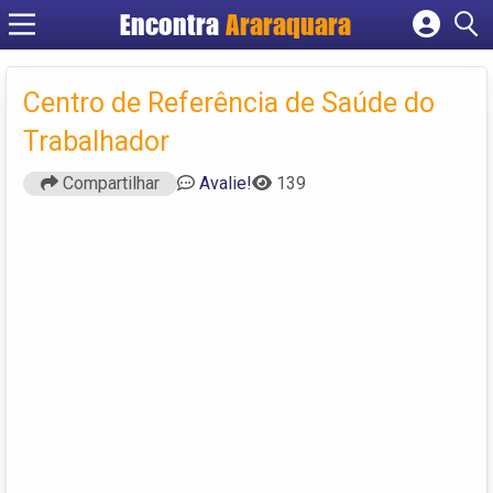
Encontra
Araraquara
Cadastrar empresa
Fazer login
Centro de Referência de Saúde do
Criar conta
Trabalhador
Compartilhar
Avalie!
139