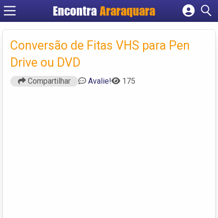
Encontra
Araraquara
Cadastrar empresa
Fazer login
Conversão de Fitas VHS para Pen
Criar conta
Drive ou DVD
Compartilhar
Avalie!
175