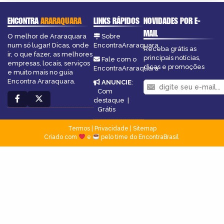
ENCONTRA
ARARAQUARA
LINKS RÁPIDOS
NOVIDADES POR E-
MAIL
O melhor de Araraquara
Sobre
num só lugar! Dicas, onde
EncontraAraraquara
Receba grátis as
ir, o que fazer, as melhores
principais notícias,
Fale com o
empresas, locais, serviços
dicas e promoções
EncontraAraraquara
e muito mais no guia
Encontra Araraquara.
ANUNCIE
:
Com
destaque
|
Grátis
Termos
|
Privacidade
|
Sitemap
Criado com
e
pelo time do EncontraBrasil