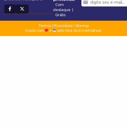
Com
destaque
|
Grátis
Termos
|
Privacidade
|
Sitemap
Criado com
e
pelo time do EncontraBrasil