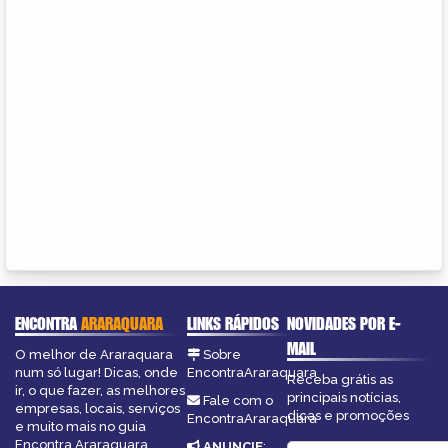
ENCONTRA
ARARAQUARA
LINKS RÁPIDOS
NOVIDADES POR E-
MAIL
O melhor de Araraquara
Sobre
num só lugar! Dicas, onde
EncontraAraraquara
Receba grátis as
ir, o que fazer, as melhores
principais notícias,
Fale com o
empresas, locais, serviços
dicas e promoções
EncontraAraraquara
e muito mais no guia
Encontra Araraquara.
ANUNCIE
: