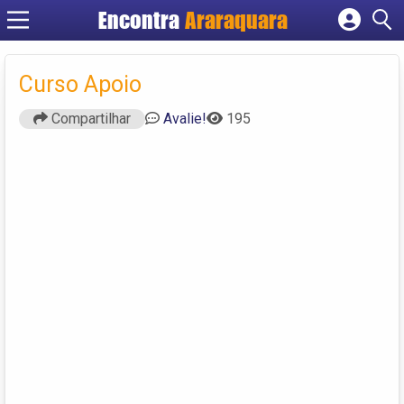
Encontra
Araraquara
Cadastrar empresa
Fazer login
Curso Apoio
Criar conta
Compartilhar
Avalie!
195