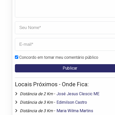
Concordo em tornar meu comentário público
Locais Próximos - Onde Fica:
Distância de 2 Km
-
José Jesus Clescic ME
Distância de 3 Km
-
Edimilson Castro
Distância de 3 Km
-
Maria Wilma Martins