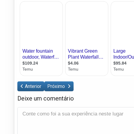
Anterior
Próximo
Deixe um comentário