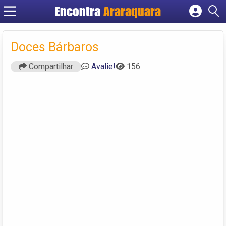
Encontra
Araraquara
Cadastrar empresa
Fazer login
Doces Bárbaros
Criar conta
Compartilhar
Avalie!
156