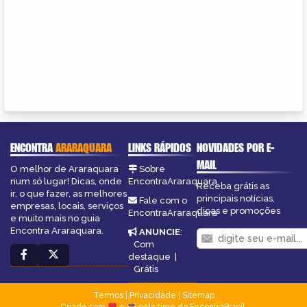
ENCONTRA
ARARAQUARA
LINKS RÁPIDOS
NOVIDADES POR E-
MAIL
O melhor de Araraquara
Sobre
num só lugar! Dicas, onde
EncontraAraraquara
Receba grátis as
ir, o que fazer, as melhores
principais notícias,
Fale com o
empresas, locais, serviços
dicas e promoções
EncontraAraraquara
e muito mais no guia
Encontra Araraquara.
ANUNCIE
:
Com
destaque
|
Grátis
Termos
|
Privacidade
|
Sitemap
Criado com
e
pelo time do EncontraBrasil