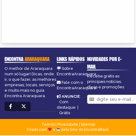
ENCONTRA
ARARAQUARA
LINKS RÁPIDOS
NOVIDADES POR E-
MAIL
O melhor de Araraquara
Sobre
num só lugar! Dicas, onde
EncontraAraraquara
Receba grátis as
ir, o que fazer, as melhores
principais notícias,
Fale com o
empresas, locais, serviços
dicas e promoções
EncontraAraraquara
e muito mais no guia
Encontra Araraquara.
ANUNCIE
:
Com
destaque
|
Grátis
Termos
|
Privacidade
|
Sitemap
Criado com
e
pelo time do EncontraBrasil