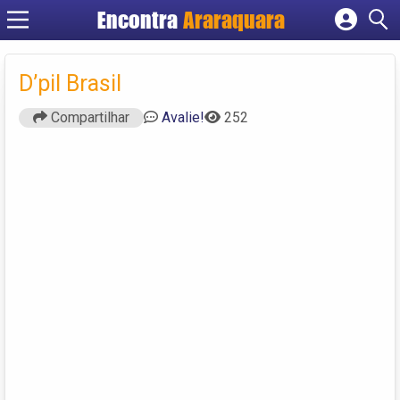
Encontra
Araraquara
Cadastrar empresa
Fazer login
D’pil Brasil
Criar conta
Compartilhar
Avalie!
252