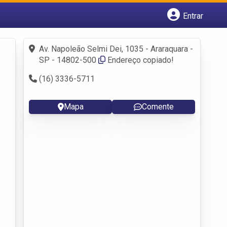
Entrar
Cadastrar empresa
Fazer login
Av. Napoleão Selmi Dei, 1035 - Araraquara -
Criar conta
SP - 14802-500
Endereço copiado!
(16) 3336-5711
Mapa
Comente