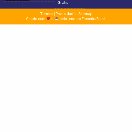
Grátis
Termos
|
Privacidade
|
Sitemap
Criado com
e
pelo time do EncontraBrasil