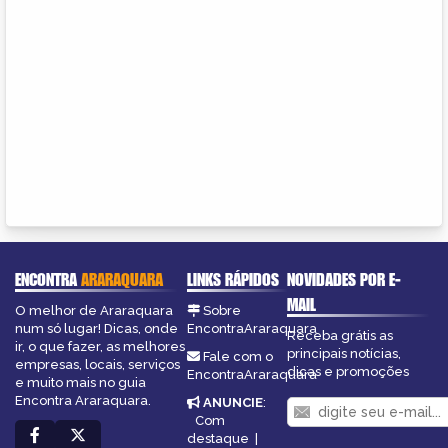
ENCONTRA
ARARAQUARA
LINKS RÁPIDOS
NOVIDADES POR E-
MAIL
O melhor de Araraquara
Sobre
num só lugar! Dicas, onde
EncontraAraraquara
Receba grátis as
ir, o que fazer, as melhores
principais notícias,
Fale com o
empresas, locais, serviços
dicas e promoções
EncontraAraraquara
e muito mais no guia
Encontra Araraquara.
ANUNCIE
:
Com
destaque
|