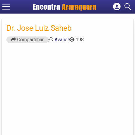
Encontra
Araraquara
Cadastrar empresa
Fazer login
Dr. Jose Luiz Saheb
Criar conta
Compartilhar
Avalie!
198