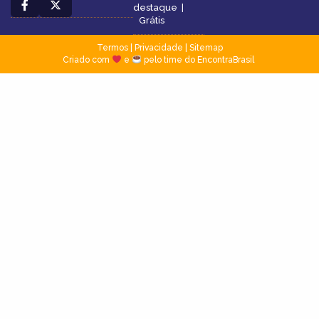
destaque
|
Grátis
Termos
|
Privacidade
|
Sitemap
Criado com
e
pelo time do EncontraBrasil