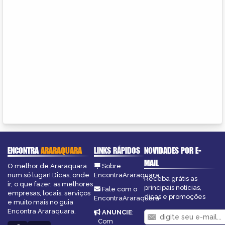
ENCONTRA
ARARAQUARA
LINKS RÁPIDOS
NOVIDADES POR E-
MAIL
O melhor de Araraquara
Sobre
num só lugar! Dicas, onde
EncontraAraraquara
Receba grátis as
ir, o que fazer, as melhores
principais notícias,
Fale com o
empresas, locais, serviços
dicas e promoções
EncontraAraraquara
e muito mais no guia
Encontra Araraquara.
ANUNCIE
:
Com