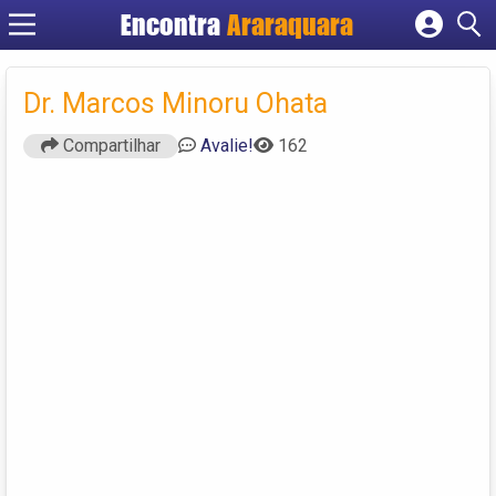
Encontra
Araraquara
Cadastrar empresa
Fazer login
Dr. Marcos Minoru Ohata
Criar conta
Compartilhar
Avalie!
162