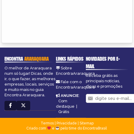
ENCONTRA
ARARAQUARA
LINKS RÁPIDOS
NOVIDADES POR E-
MAIL
O melhor de Araraquara
Sobre
num só lugar! Dicas, onde
EncontraAraraquara
Receba grátis as
ir, o que fazer, as melhores
principais notícias,
Fale com o
empresas, locais, serviços
dicas e promoções
EncontraAraraquara
e muito mais no guia
Encontra Araraquara.
ANUNCIE
:
Com
destaque
|
Grátis
Termos
|
Privacidade
|
Sitemap
Criado com
e
pelo time do EncontraBrasil