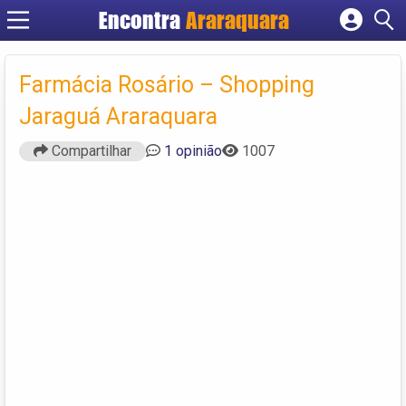
Encontra
Araraquara
Cadastrar empresa
Fazer login
Farmácia Rosário – Shopping
Criar conta
Jaraguá Araraquara
Compartilhar
1 opinião
1007