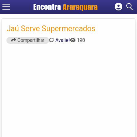
Encontra
Araraquara
Cadastrar empresa
Fazer login
Jaú Serve Supermercados
Criar conta
Compartilhar
Avalie!
198