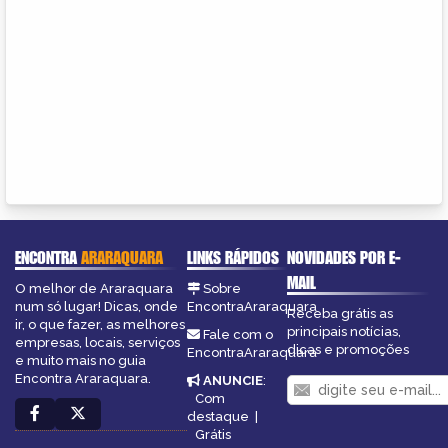
ENCONTRA
ARARAQUARA
LINKS RÁPIDOS
NOVIDADES POR E-
MAIL
O melhor de Araraquara
Sobre
num só lugar! Dicas, onde
EncontraAraraquara
Receba grátis as
ir, o que fazer, as melhores
principais notícias,
Fale com o
empresas, locais, serviços
dicas e promoções
EncontraAraraquara
e muito mais no guia
Encontra Araraquara.
ANUNCIE
:
Com
destaque
|
Grátis