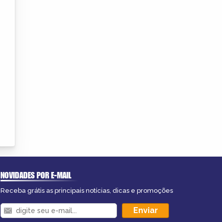
NOVIDADES POR E-MAIL
Receba grátis as principais notícias, dicas e promoções