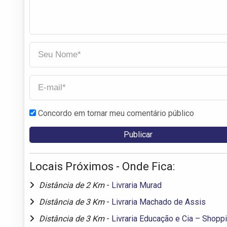
Concordo em tornar meu comentário público
Locais Próximos - Onde Fica:
Distância de 2 Km
-
Livraria Murad
Distância de 3 Km
-
Livraria Machado de Assis
Distância de 3 Km
-
Livraria Educação e Cia – Shopp