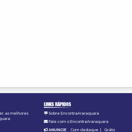
LINKS RÁPIDOS
er, as melhores
Sobre EncontraAraraquara
quara.
Fale com o EncontraAraraquara
ANUNCIE
:
Com destaque
|
Grátis