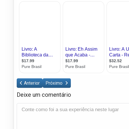
Anterior
Próximo
Deixe um comentário