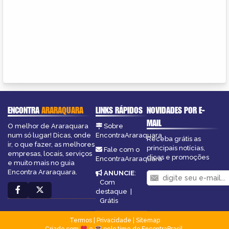
ENCONTRA
ARARAQUARA
LINKS RÁPIDOS
NOVIDADES POR E-
MAIL
O melhor de Araraquara
Sobre
num só lugar! Dicas, onde
EncontraAraraquara
Receba grátis as
ir, o que fazer, as melhores
principais notícias,
Fale com o
empresas, locais, serviços
dicas e promoções
EncontraAraraquara
e muito mais no guia
Encontra Araraquara.
ANUNCIE
:
Com
destaque
|
Grátis
Termos
|
Privacidade
|
Sitemap
Criado com
e
pelo time do EncontraBrasil