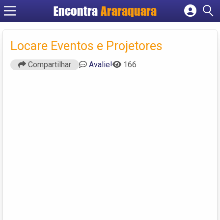
Encontra
Araraquara
Cadastrar empresa
Fazer login
Locare Eventos e Projetores
Criar conta
Compartilhar
Avalie!
166