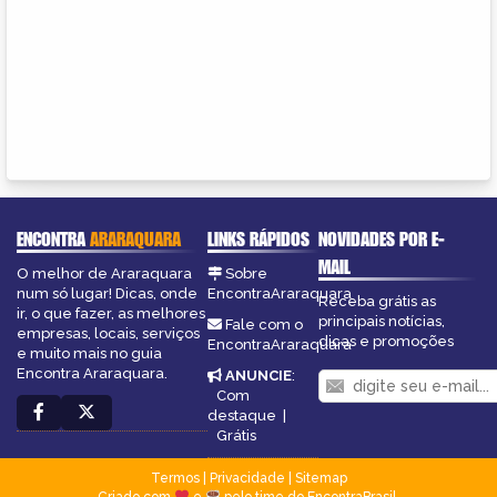
ENCONTRA
ARARAQUARA
LINKS RÁPIDOS
NOVIDADES POR E-
MAIL
O melhor de Araraquara
Sobre
num só lugar! Dicas, onde
EncontraAraraquara
Receba grátis as
ir, o que fazer, as melhores
principais notícias,
Fale com o
empresas, locais, serviços
dicas e promoções
EncontraAraraquara
e muito mais no guia
Encontra Araraquara.
ANUNCIE
:
Com
destaque
|
Grátis
Termos
|
Privacidade
|
Sitemap
Criado com
e
pelo time do EncontraBrasil