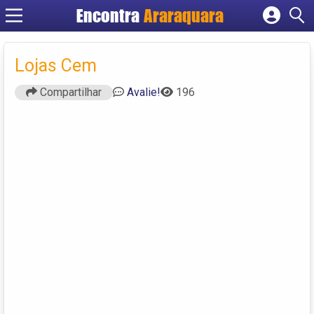
Encontra
Araraquara
Cadastrar empresa
Fazer login
Lojas Cem
Criar conta
Compartilhar
Avalie!
196