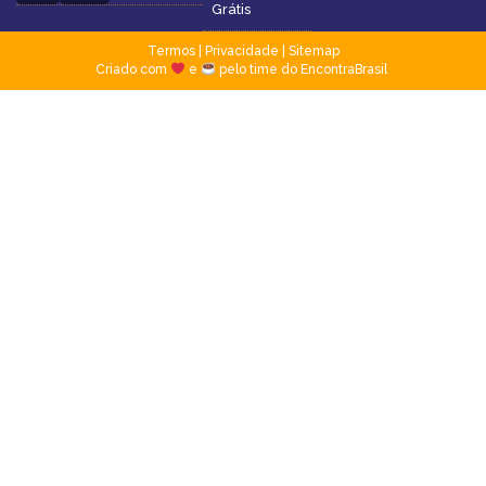
Grátis
Termos
|
Privacidade
|
Sitemap
Criado com
e
pelo time do EncontraBrasil