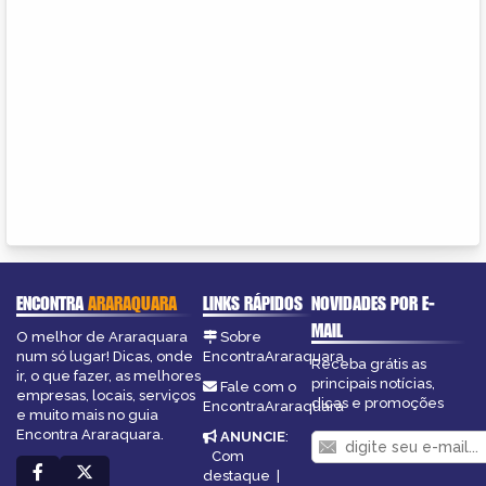
ENCONTRA
ARARAQUARA
LINKS RÁPIDOS
NOVIDADES POR E-
MAIL
O melhor de Araraquara
Sobre
num só lugar! Dicas, onde
EncontraAraraquara
Receba grátis as
ir, o que fazer, as melhores
principais notícias,
Fale com o
empresas, locais, serviços
dicas e promoções
EncontraAraraquara
e muito mais no guia
Encontra Araraquara.
ANUNCIE
:
Com
destaque
|