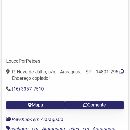
LoucoPorPeixes
R. Nove de Julho, s/n. - Araraquara - SP - 14801-295
Endereço copiado!
(16) 3357-7510
Mapa
Comente
Pet-shops em Araraquara
cachorro em Araraquara
,
cães em Araraquara
,