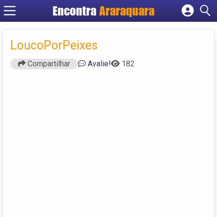
Encontra
Araraquara
Cadastrar empresa
Fazer login
LoucoPorPeixes
Criar conta
Compartilhar
Avalie!
182