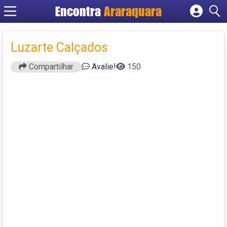
Encontra
Araraquara
Cadastrar empresa
Fazer login
Luzarte Calçados
Criar conta
Compartilhar
Avalie!
150