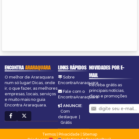
ENCONTRA
ARARAQUARA
LINKS RÁPIDOS
NOVIDADES POR E-
MAIL
O melhor de Araraquara
Sobre
num só lugar! Dicas, onde
EncontraAraraquara
Receba grátis as
ir, o que fazer, as melhores
principais notícias,
Fale com o
empresas, locais, serviços
dicas e promoções
EncontraAraraquara
e muito mais no guia
Encontra Araraquara.
ANUNCIE
:
Com
destaque
|
Grátis
Termos
|
Privacidade
|
Sitemap