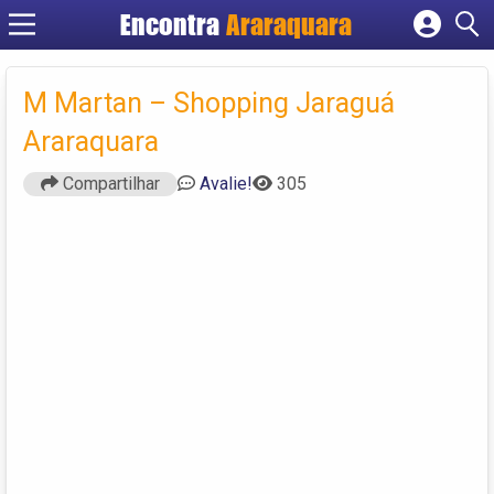
Encontra
Araraquara
Cadastrar empresa
Fazer login
M Martan – Shopping Jaraguá
Criar conta
Araraquara
Compartilhar
Avalie!
305