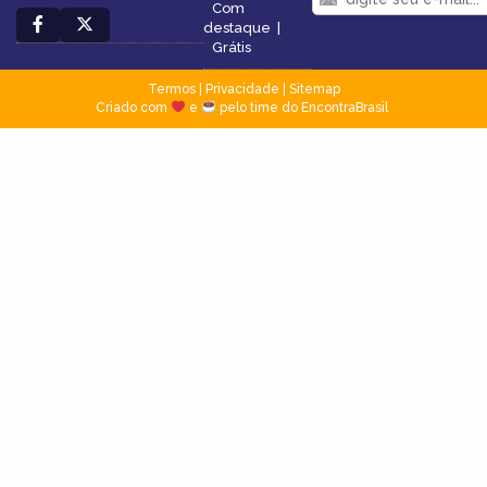
Com
destaque
|
Grátis
Termos
|
Privacidade
|
Sitemap
Criado com
e
pelo time do EncontraBrasil