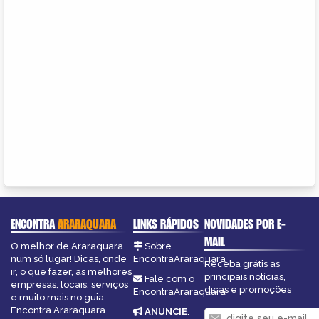
ENCONTRA
ARARAQUARA
LINKS RÁPIDOS
NOVIDADES POR E-
MAIL
O melhor de Araraquara
Sobre
num só lugar! Dicas, onde
EncontraAraraquara
Receba grátis as
ir, o que fazer, as melhores
principais notícias,
Fale com o
empresas, locais, serviços
dicas e promoções
EncontraAraraquara
e muito mais no guia
Encontra Araraquara.
ANUNCIE
: