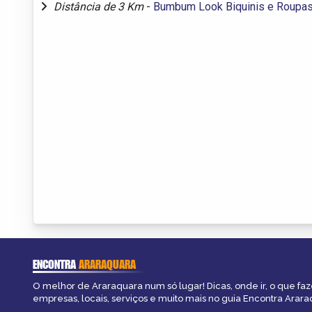
Distância de 3 Km
-
Bumbum Look Biquinis e Roupas
ENCONTRA
ARARAQUARA
O melhor de Araraquara num só lugar! Dicas, onde ir, o que faz
empresas, locais, serviços e muito mais no guia Encontra Arara