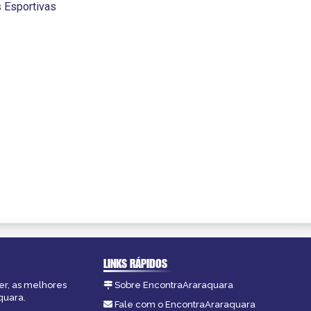
 Esportivas
LINKS RÁPIDOS
er, as melhores
Sobre EncontraAraraquara
quara.
Fale com o EncontraAraraquara