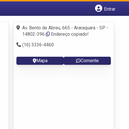
Entrar
Cadastrar empresa
Fazer login
Av. Bento de Abreu, 665 - Araraquara - SP -
Criar conta
14802-396
Endereço copiado!
(16) 3336-4460
Mapa
Comente