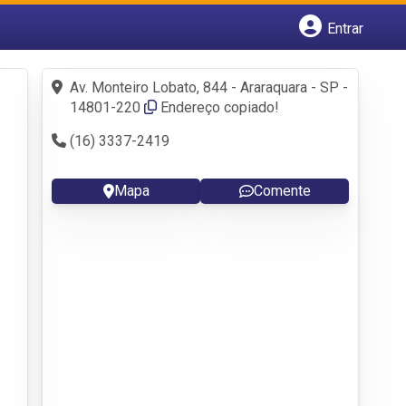
Entrar
Cadastrar empresa
Fazer login
Av. Monteiro Lobato, 844 - Araraquara - SP -
Criar conta
14801-220
Endereço copiado!
(16) 3337-2419
Mapa
Comente