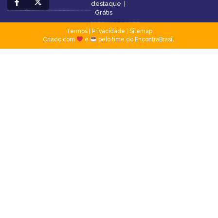
destaque
|
Grátis
Termos
|
Privacidade
|
Sitemap
Criado com
e
pelo time do EncontraBrasil