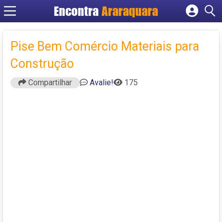
Encontra
Araraquara
Cadastrar empresa
Fazer login
Pise Bem Comércio Materiais para
Criar conta
Construção
Compartilhar
Avalie!
175