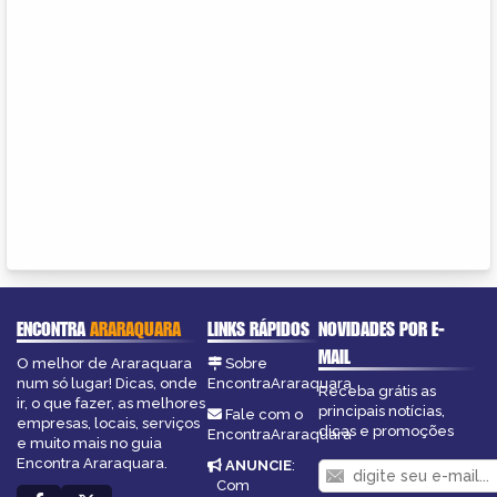
ENCONTRA
ARARAQUARA
LINKS RÁPIDOS
NOVIDADES POR E-
MAIL
O melhor de Araraquara
Sobre
num só lugar! Dicas, onde
EncontraAraraquara
Receba grátis as
ir, o que fazer, as melhores
principais notícias,
Fale com o
empresas, locais, serviços
dicas e promoções
EncontraAraraquara
e muito mais no guia
Encontra Araraquara.
ANUNCIE
:
Com