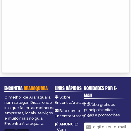
ENCONTRA
ARARAQUARA
LINKS RÁPIDOS
NOVIDADES POR E-
MAIL
O melhor de Araraquara
Sobre
num só lugar! Dicas, onde
EncontraAraraquara
Receba grátis as
ir, o que fazer, as melhores
principais notícias,
Fale com o
empresas, locais, serviços
dicas e promoções
EncontraAraraquara
e muito mais no guia
Encontra Araraquara.
ANUNCIE
:
Com