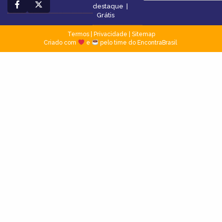
destaque
|
Grátis
Termos
|
Privacidade
|
Sitemap
Criado com
e
pelo time do EncontraBrasil