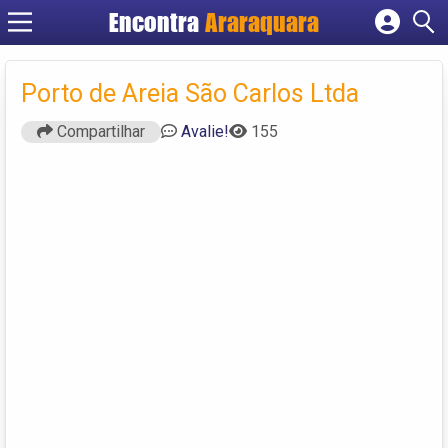
Encontra
Araraquara
Cadastrar empresa
Fazer login
Porto de Areia São Carlos Ltda
Criar conta
Compartilhar
Avalie!
155