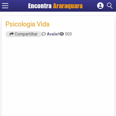
Encontra
Araraquara
Cadastrar empresa
Fazer login
Psicologia Vida
Criar conta
Compartilhar
Avalie!
503