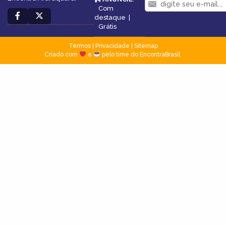
Com
destaque
|
Grátis
Termos
|
Privacidade
|
Sitemap
Criado com
e
pelo time do EncontraBrasil