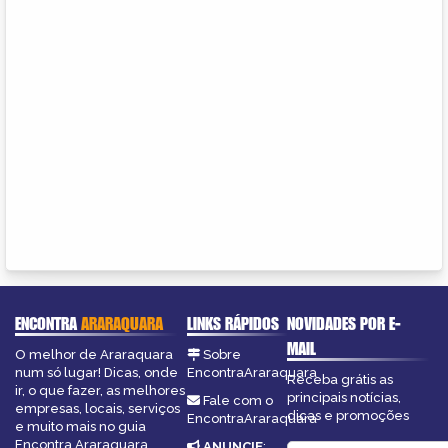
ENCONTRA
ARARAQUARA
LINKS RÁPIDOS
NOVIDADES POR E-
MAIL
O melhor de Araraquara
Sobre
num só lugar! Dicas, onde
EncontraAraraquara
Receba grátis as
ir, o que fazer, as melhores
principais notícias,
Fale com o
empresas, locais, serviços
dicas e promoções
EncontraAraraquara
e muito mais no guia
Encontra Araraquara.
ANUNCIE
: