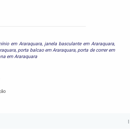
mínio em Araraquara
,
janela basculante em Araraquara
,
araquara
,
porta balcao em Araraquara
,
porta de correr em
ana em Araraquara
o
ção