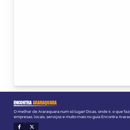
ENCONTRA
ARARAQUARA
O melhor de Araraquara num só lugar! Dicas, onde ir, o que faz
empresas, locais, serviços e muito mais no guia Encontra Arara