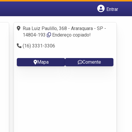
Entrar
Cadastrar empresa
Fazer login
Rua Luiz Paulillo, 368 - Araraquara - SP -
Criar conta
14804-193
Endereço copiado!
(16) 3331-3306
Mapa
Comente