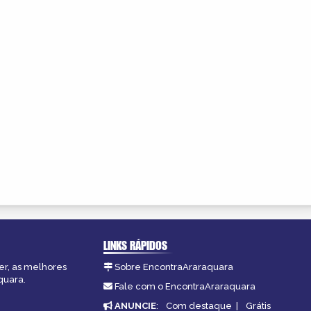
LINKS RÁPIDOS
er, as melhores
Sobre EncontraAraraquara
quara.
Fale com o EncontraAraraquara
ANUNCIE
:
Com destaque
|
Grátis