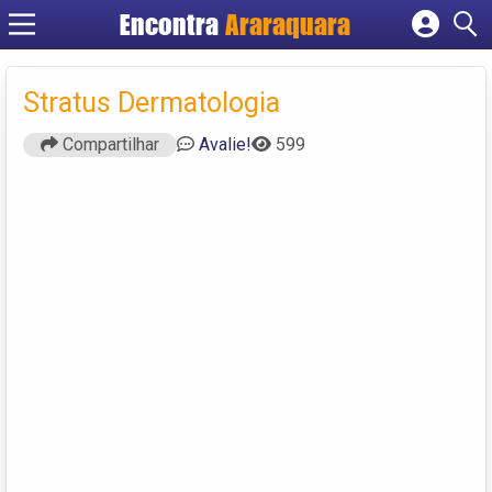
Encontra
Araraquara
Cadastrar empresa
Fazer login
Stratus Dermatologia
Criar conta
Compartilhar
Avalie!
599