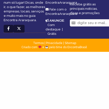
num só lugar! Dicas, onde
EncontraAraraquara
Receba grátis as
ir, o que fazer, as melhores
principais notícias,
Fale com o
empresas, locais, serviços
dicas e promoções
EncontraAraraquara
e muito mais no guia
Encontra Araraquara.
ANUNCIE
:
Com
destaque
|
Grátis
Termos
|
Privacidade
|
Sitemap
Criado com
e
pelo time do EncontraBrasil