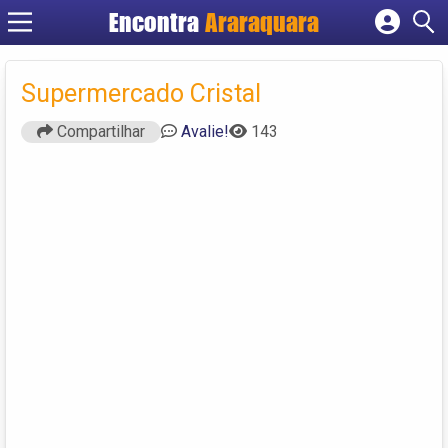
Encontra
Araraquara
Cadastrar empresa
Fazer login
Supermercado Cristal
Criar conta
Compartilhar
Avalie!
143