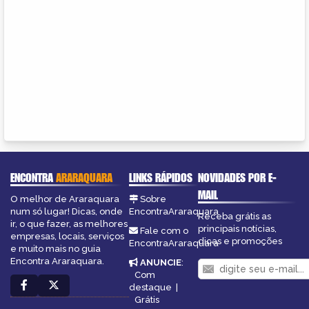
ENCONTRA
ARARAQUARA
LINKS RÁPIDOS
NOVIDADES POR E-
MAIL
O melhor de Araraquara
Sobre
num só lugar! Dicas, onde
EncontraAraraquara
Receba grátis as
ir, o que fazer, as melhores
principais notícias,
Fale com o
empresas, locais, serviços
dicas e promoções
EncontraAraraquara
e muito mais no guia
Encontra Araraquara.
ANUNCIE
:
Com
destaque
|
Grátis