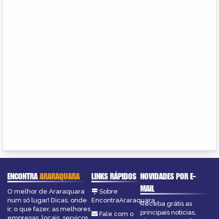
ENCONTRA
ARARAQUARA
LINKS RÁPIDOS
NOVIDADES POR E-
MAIL
O melhor de Araraquara
Sobre
num só lugar! Dicas, onde
EncontraAraraquara
Receba grátis as
ir, o que fazer, as melhores
principais notícias,
Fale com o
empresas, locais, serviços