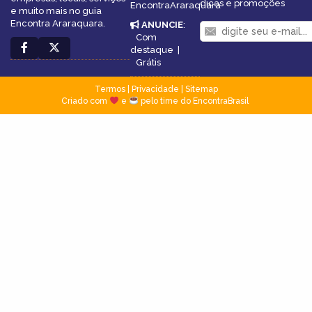
dicas e promoções
EncontraAraraquara
e muito mais no guia
Encontra Araraquara.
ANUNCIE
:
Com
destaque
|
Grátis
Termos
|
Privacidade
|
Sitemap
Criado com
e
pelo time do EncontraBrasil