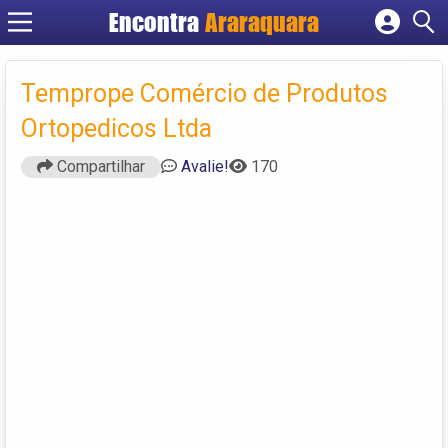
Encontra
Araraquara
Cadastrar empresa
Fazer login
Temprope Comércio de Produtos
Criar conta
Ortopedicos Ltda
Compartilhar
Avalie!
170