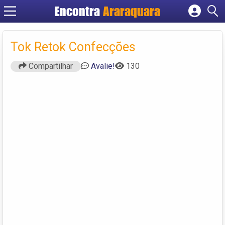
Encontra
Araraquara
Cadastrar empresa
Fazer login
Tok Retok Confecções
Criar conta
Compartilhar
Avalie!
130