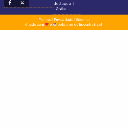
destaque
|
Grátis
Termos
|
Privacidade
|
Sitemap
Criado com
e
pelo time do EncontraBrasil