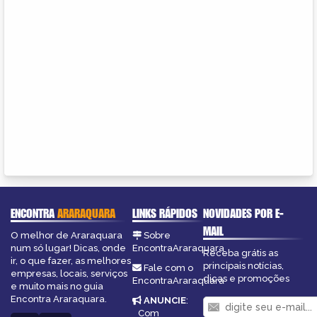
ENCONTRA
ARARAQUARA
LINKS RÁPIDOS
NOVIDADES POR E-
MAIL
O melhor de Araraquara
Sobre
num só lugar! Dicas, onde
EncontraAraraquara
Receba grátis as
ir, o que fazer, as melhores
principais notícias,
Fale com o
empresas, locais, serviços
dicas e promoções
EncontraAraraquara
e muito mais no guia
Encontra Araraquara.
ANUNCIE
:
Com