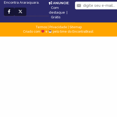
Encontra Araraquara.
ANUNCIE
:
Com
destaque
|
Grátis
Termos
|
Privacidade
|
Sitemap
Criado com
e
pelo time do EncontraBrasil