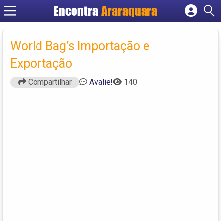
Encontra
Araraquara
Cadastrar empresa
Fazer login
World Bag’s Importação e
Criar conta
Exportação
Compartilhar
Avalie!
140