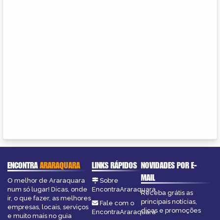
ENCONTRA
ARARAQUARA
LINKS RÁPIDOS
NOVIDADES POR E-
MAIL
O melhor de Araraquara
Sobre
num só lugar! Dicas, onde
EncontraAraraquara
Receba grátis as
ir, o que fazer, as melhores
principais notícias,
Fale com o
empresas, locais, serviços
dicas e promoções
EncontraAraraquara
e muito mais no guia