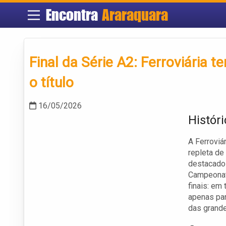
Encontra
Araraquara
Final da Série A2: Ferroviária 
o título
16/05/2026
Históri
A Ferroviár
repleta de
destacado
Campeonat
finais: em
apenas par
das grande