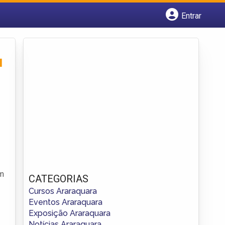
Entrar
Cadastrar empresa
Fazer login
Criar conta
u
em
CATEGORIAS
Cursos Araraquara
Eventos Araraquara
Exposição Araraquara
Notícias Araraquara