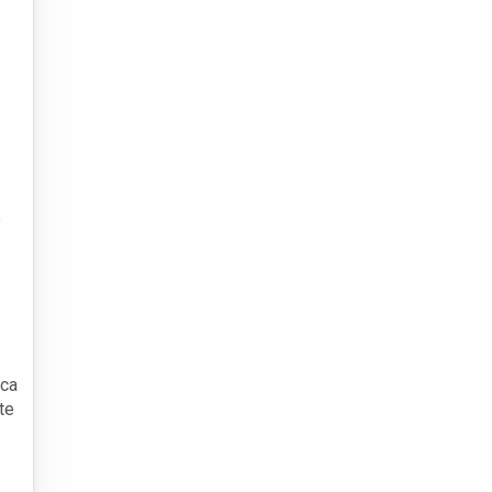
e
ica
te