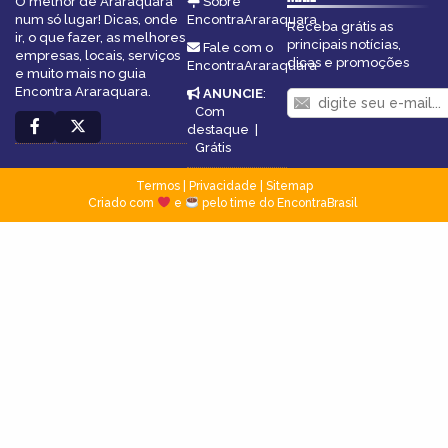
O melhor de Araraquara
Sobre
num só lugar! Dicas, onde
EncontraAraraquara
Receba grátis as
ir, o que fazer, as melhores
principais notícias,
Fale com o
empresas, locais, serviços
dicas e promoções
EncontraAraraquara
e muito mais no guia
Encontra Araraquara.
ANUNCIE
:
Com
destaque
|
Grátis
Termos
|
Privacidade
|
Sitemap
Criado com
e
pelo time do EncontraBrasil