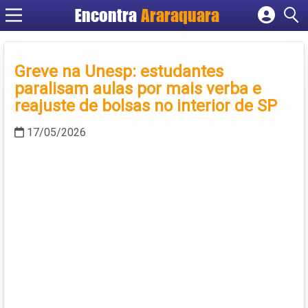
Encontra
Araraquara
Cadastrar empresa
Fazer login
Greve na Unesp: estudantes
Criar conta
paralisam aulas por mais verba e
reajuste de bolsas no interior de SP
17/05/2026