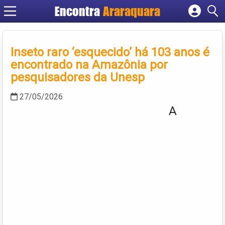
Encontra
Araraquara
Cadastrar empresa
Fazer login
Inseto raro ‘esquecido’ há 103 anos é
Criar conta
encontrado na Amazônia por
pesquisadores da Unesp
27/05/2026
A