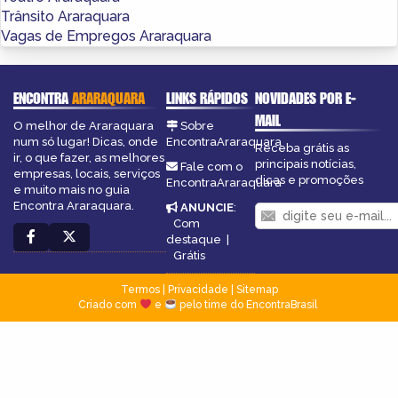
Trânsito Araraquara
Vagas de Empregos Araraquara
ENCONTRA
ARARAQUARA
LINKS RÁPIDOS
NOVIDADES POR E-
MAIL
O melhor de Araraquara
Sobre
num só lugar! Dicas, onde
EncontraAraraquara
Receba grátis as
ir, o que fazer, as melhores
principais notícias,
Fale com o
empresas, locais, serviços
dicas e promoções
EncontraAraraquara
e muito mais no guia
Encontra Araraquara.
ANUNCIE
:
Com
destaque
|
Grátis
Termos
|
Privacidade
|
Sitemap
Criado com
e
pelo time do EncontraBrasil