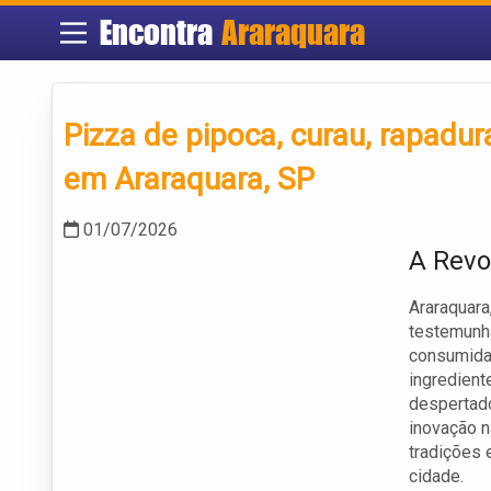
Encontra
Araraquara
Pizza de pipoca, curau, rapad
em Araraquara, SP
01/07/2026
A Revo
Araraquara
testemunh
consumidas
ingredient
despertado
inovação n
tradições 
cidade.