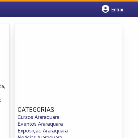
Entrar
Cadastrar empresa
Fazer login
Criar conta
da,
o
CATEGORIAS
Cursos Araraquara
Eventos Araraquara
Exposição Araraquara
Notícias Araraquara