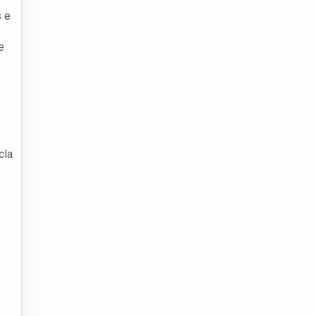
s e
e
cla