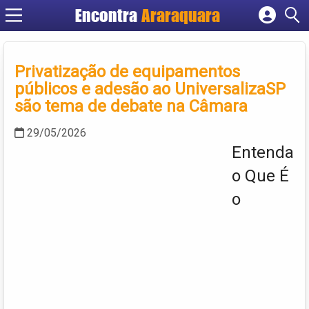
Encontra
Araraquara
Cadastrar empresa
Fazer login
Privatização de equipamentos
Criar conta
públicos e adesão ao UniversalizaSP
são tema de debate na Câmara
29/05/2026
Entenda
o Que É
o