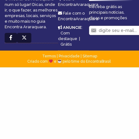
num só lugar! Dicas, onde
EncontraAraraquara
Receba grátis as
ir, o que fazer, as melhores
principais notícias,
Fale com o
empresas, locais, serviços
dicas e promoções
EncontraAraraquara
e muito mais no guia
Encontra Araraquara.
ANUNCIE
:
Com
destaque
|
Grátis
Termos
|
Privacidade
|
Sitemap
Criado com
e
pelo time do EncontraBrasil