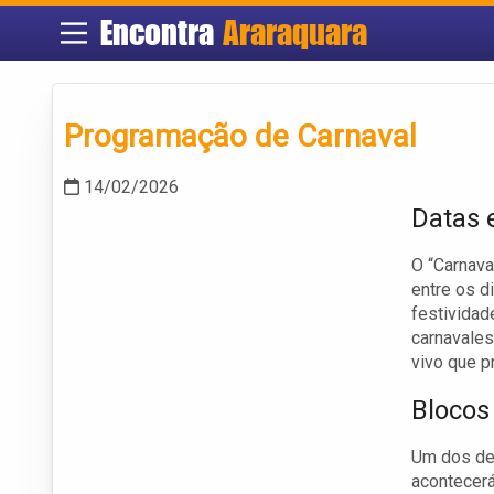
Encontra
Araraquara
Programação de Carnaval
14/02/2026
Datas 
O “Carnava
entre os d
festividad
carnavale
vivo que p
Blocos
Um dos des
acontecerá