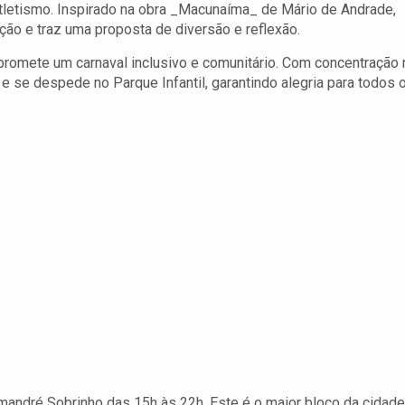
tletismo. Inspirado na obra _Macunaíma_ de Mário de Andrade,
ão e traz uma proposta de diversão e reflexão.
promete um carnaval inclusivo e comunitário. Com concentração 
e se despede no Parque Infantil, garantindo alegria para todos 
mandré Sobrinho das 15h às 22h. Este é o maior bloco da cidade