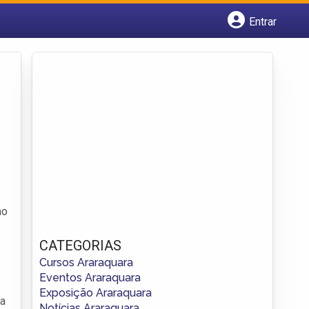
Entrar
Cadastrar empresa
Fazer login
Criar conta
ao
CATEGORIAS
Cursos Araraquara
Eventos Araraquara
Exposição Araraquara
da
Notícias Araraquara