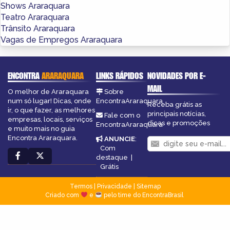
Shows Araraquara
Teatro Araraquara
Trânsito Araraquara
Vagas de Empregos Araraquara
ENCONTRA
ARARAQUARA
LINKS RÁPIDOS
NOVIDADES POR E-
MAIL
O melhor de Araraquara
Sobre
num só lugar! Dicas, onde
EncontraAraraquara
Receba grátis as
ir, o que fazer, as melhores
principais notícias,
Fale com o
empresas, locais, serviços
dicas e promoções
EncontraAraraquara
e muito mais no guia
Encontra Araraquara.
ANUNCIE
:
Com
destaque
|
Grátis
Termos
|
Privacidade
|
Sitemap
Criado com
e
pelo time do EncontraBrasil