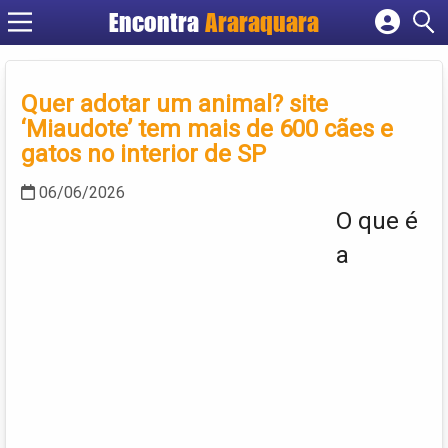
Encontra
Araraquara
Cadastrar empresa
Fazer login
Quer adotar um animal? site
Criar conta
‘Miaudote’ tem mais de 600 cães e
gatos no interior de SP
06/06/2026
O que é
a