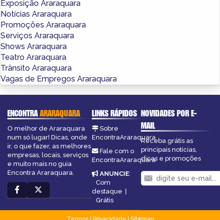
Exposição Araraquara
Notícias Araraquara
Promoções Araraquara
Serviços Araraquara
Shows Araraquara
Teatro Araraquara
Trânsito Araraquara
Vagas de Empregos Araraquara
ENCONTRA
ARARAQUARA
LINKS RÁPIDOS
NOVIDADES POR E-
MAIL
O melhor de Araraquara
Sobre
num só lugar! Dicas, onde
EncontraAraraquara
Receba grátis as
ir, o que fazer, as melhores
principais notícias,
Fale com o
empresas, locais, serviços
dicas e promoções
EncontraAraraquara
e muito mais no guia
Encontra Araraquara.
ANUNCIE
:
Com
destaque
|
Grátis
Termos
|
Privacidade
|
Sitemap