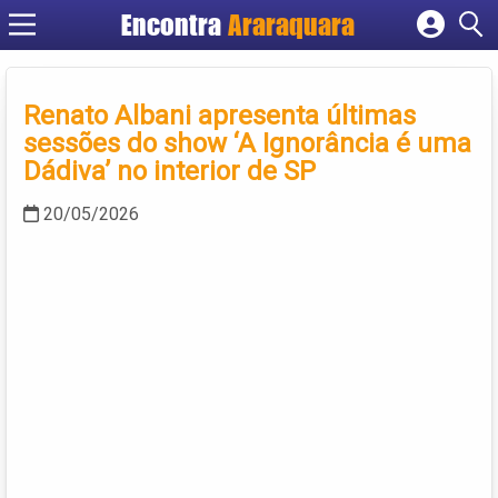
Encontra
Araraquara
Cadastrar empresa
Fazer login
Renato Albani apresenta últimas
Criar conta
sessões do show ‘A Ignorância é uma
Dádiva’ no interior de SP
20/05/2026