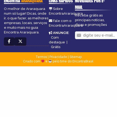
ENCONTRA
ARARAQUARA
LINKS RÁPIDOS
NOVIDADES POR E-
MAIL
O melhor de Araraquara
Sobre
num só lugar! Dicas, onde
EncontraAraraquara
Receba grátis as
ir, o que fazer, as melhores
principais notícias,
Fale com o
empresas, locais, serviços
dicas e promoções
EncontraAraraquara
e muito mais no guia
Encontra Araraquara.
ANUNCIE
:
Com
destaque
|
Grátis
Termos
|
Privacidade
|
Sitemap
Criado com
e
pelo time do EncontraBrasil