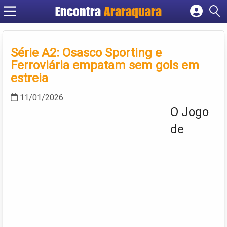
Encontra
Araraquara
Cadastrar empresa
Fazer login
Série A2: Osasco Sporting e
Criar conta
Ferroviária empatam sem gols em
estreia
11/01/2026
O Jogo
de