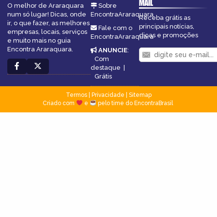
MAIL
O melhor de Araraquara
Sobre
num só lugar! Dicas, onde
EncontraAraraquara
Receba grátis as
ir, o que fazer, as melhores
principais notícias,
Fale com o
empresas, locais, serviços
dicas e promoções
EncontraAraraquara
e muito mais no guia
Encontra Araraquara.
ANUNCIE
:
Com
destaque
|
Grátis
Termos
|
Privacidade
|
Sitemap
Criado com
e
pelo time do EncontraBrasil