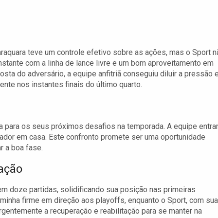
raraquara teve um controle efetivo sobre as ações, mas o Sport n
nstante com a linha de lance livre e um bom aproveitamento em
a do adversário, a equipe anfitriã conseguiu diluir a pressão 
te nos instantes finais do último quarto.
ara para os seus próximos desafios na temporada. A equipe entra
vador em casa. Este confronto promete ser uma oportunidade
r a boa fase.
cação
 em doze partidas, solidificando sua posição nas primeiras
inha firme em direção aos playoffs, enquanto o Sport, com sua
gentemente a recuperação e reabilitação para se manter na