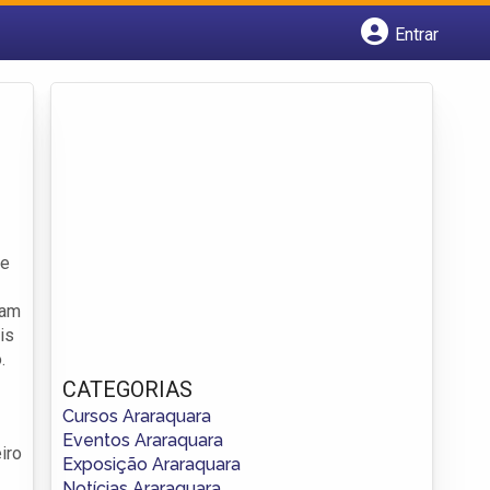
Entrar
Cadastrar empresa
Fazer login
Criar conta
te
ram
is
.
CATEGORIAS
Cursos Araraquara
Eventos Araraquara
iro
Exposição Araraquara
Notícias Araraquara