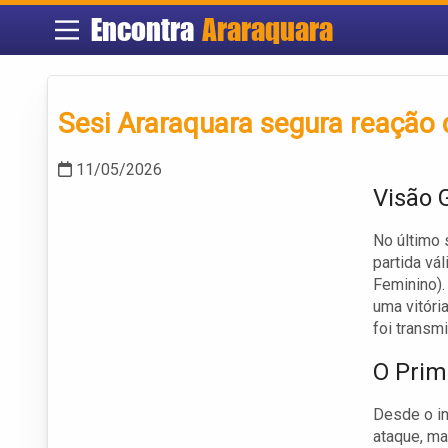
Encontra
Araraquara
Sesi Araraquara segura reação 
11/05/2026
Visão 
No último 
partida vá
Feminino).
uma vitória
foi transm
O Prim
Desde o in
ataque, ma