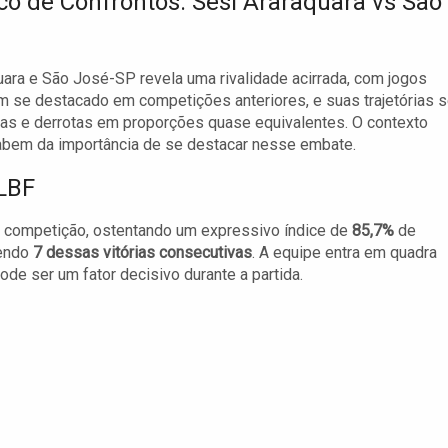
ico de Confrontos: Sesi Araraquara vs São
uara e São José-SP revela uma rivalidade acirrada, com jogos
 se destacado em competições anteriores, e suas trajetórias 
ias e derrotas em proporções quase equivalentes. O contexto
 sabem da importância de se destacar nesse embate.
LBF
a competição, ostentando um expressivo índice de
85,7%
de
sendo
7 dessas vitórias consecutivas
. A equipe entra em quadra
ode ser um fator decisivo durante a partida.