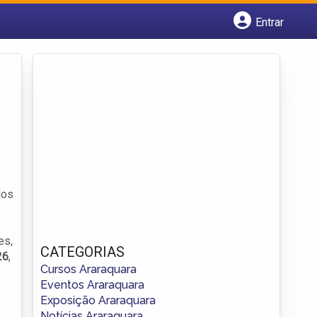
Entrar
Cadastrar empresa
Fazer login
Criar conta
dos
es,
CATEGORIAS
26
,
Cursos Araraquara
Eventos Araraquara
Exposição Araraquara
Notícias Araraquara