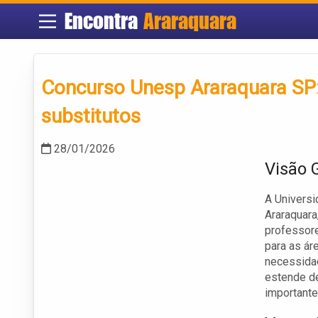
Encontra
Araraquara
Concurso Unesp Araraquara SP:
substitutos
28/01/2026
Visão 
A Universi
Araraquara
professore
para as ár
necessidad
estende de
importante