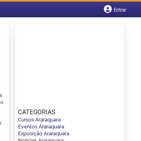
Entrar
Cadastrar empresa
Fazer login
Criar conta
a
as
CATEGORIAS
Cursos Araraquara
s
Eventos Araraquara
Exposição Araraquara
Notícias Araraquara