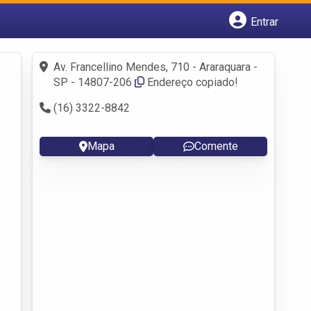
Entrar
Cadastrar empresa
Fazer login
Av. Francellino Mendes, 710 - Araraquara -
Criar conta
SP - 14807-206
Endereço copiado!
(16) 3322-8842
Mapa
Comente