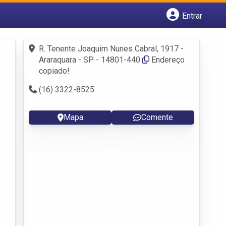
Entrar
Cadastrar empresa
Fazer login
R. Tenente Joaquim Nunes Cabral, 1917 -
Criar conta
Araraquara - SP - 14801-440
Endereço
copiado!
(16) 3322-8525
Mapa
Comente