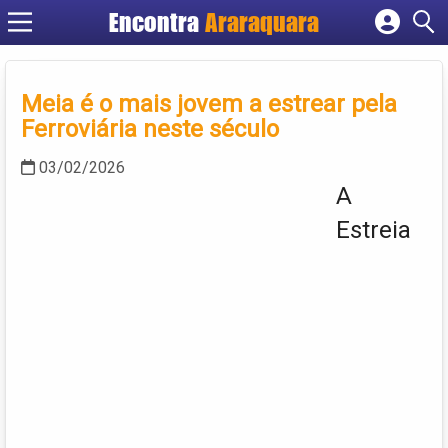
Encontra
Araraquara
Cadastrar empresa
Fazer login
Meia é o mais jovem a estrear pela
Criar conta
Ferroviária neste século
03/02/2026
A
Estreia