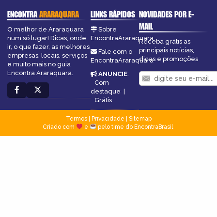
ENCONTRA
ARARAQUARA
LINKS RÁPIDOS
NOVIDADES POR E-
MAIL
O melhor de Araraquara
Sobre
num só lugar! Dicas, onde
EncontraAraraquara
Receba grátis as
ir, o que fazer, as melhores
principais notícias,
Fale com o
empresas, locais, serviços
dicas e promoções
EncontraAraraquara
e muito mais no guia
Encontra Araraquara.
ANUNCIE
:
Com
destaque
|
Grátis
Termos
|
Privacidade
|
Sitemap
Criado com
e
pelo time do EncontraBrasil